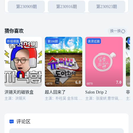
第230909期
第230916期
第230923期
第231014期
第231021期
第231104期
猜你喜欢
换一换
第231111期
第231118期
第231125期
朴珪瑛篇
第598期
高贤廷篇
第0
第231202期
第231209期
第231216期
第231223期
第231230期
第240106期
第240113期
第240120期
第240127期
7.0
6.0
7.0
6870
6870
6870
687
洪锡天的磁铁盒
超人回来了
Salon Drip 2
非
第240203期
第240210期
第240217期
主演：洪锡天
主演：朴柱昊 金东炫 ....
主演：张度妍,曹世镐,罗美兰,严志媛,柳承龙,高允贞,李海利,姜敏京,나선욱,池贤静,李东辉,李絮,权相佑,金熙元,权正烈,高永培,全钟瑞,金智勋,朴有琳,朱宇宰,权顺荣,裴秀智,梁世宗,李姃垠,朴宝英,池昌旭,刘智泰,李阵郁,宋江,李星
第240224期
第240302期
第240309期
评论区
第240316期
第240323期
第240330期