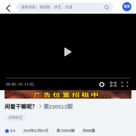
登录
闲着干嘛呢？
第230513期
日韩综艺
8.0
|
2026年02月01日
|
第250920期
|
共888集