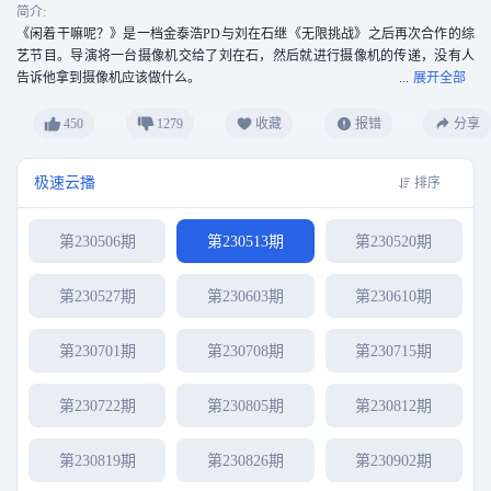
简介:
《闲着干嘛呢？》是一档金泰浩PD与刘在石继《无限挑战》之后再次合作的综
艺节目。导演将一台摄像机交给了刘在石，然后就进行摄像机的传递，没有人
告诉他拿到摄像机应该做什么。
450
1279
收藏
报错
分享
极速云播
排序
第230506期
第230513期
第230520期
第230527期
第230603期
第230610期
第230701期
第230708期
第230715期
第230722期
第230805期
第230812期
第230819期
第230826期
第230902期