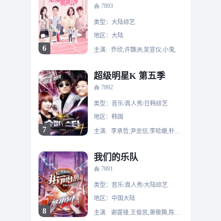
7893
类型：大陆综艺
地区：大陆
6
主演:
乔欣,许魏洲,吴宣仪,小鬼,
超级明星K 第五季
7892
类型：音乐/真人秀/日韩综艺
地区：韩国
7
主演:
李承哲,尹忠信,李哈嫩,朴载正,朴时焕,宋希珍,金敏智,张元基,林顺英,郑仁雨,Mashibro,Weebly
我们的乐队
7891
类型：音乐/真人秀/大陆综艺
地区：中国大陆
8
主演:
谢霆锋,王俊凯,萧敬腾,陈嘉桦,李莎旻子,邓紫棋