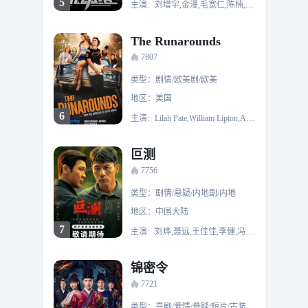
5
主演:
刘增宇,金漫,毛宽仁,陈楠,成城,曾一竣
The Runarounds
7807
类型：剧情/欧美剧/欧美
地区：美国
6
主演:
Lilah Pate,William Lipton,Axel Ellis,Kelley Pereira,Jesse Golliher,Jeremy Yun,Zendé Murdock,伍迪·傅,Chevy Cofield,Justin Matthew Smith,Ambyr Michelle,丹妮·迪特,Darin Heames,Lindsey Grubbs,尼古拉斯·卡费罗,Jennifer Daley,Jason Alan Carvell,约书亚·米克尔,艾莉·麦卡洛克,Jordan Sherley
叵测
7756
类型：剧情/悬疑/内地剧/内地
地区：中国大陆
7
主演:
刘烨,聂远,王佳佳,李健,冯兵,王梓薇,董可飞,冷纪元,刘俊孝,苗驰,贾金金,李光复,冯雷
锦密令
7721
类型：喜剧/爱情/悬疑/短片/古装/内地剧/内地