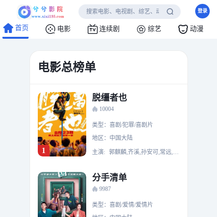
登录
首页
电影
连续剧
综艺
动漫
电影总榜单
脱缰者也
10004
类型：喜剧/犯罪/喜剧片
地区：中国大陆
1
主演:
郭麒麟,齐溪,孙安可,常远,张本煜,甘昀宸,刘亚津,柳杨,林雪,颜北,辛浩江,胡朗荃
分手清单
9987
类型：喜剧/爱情/爱情片