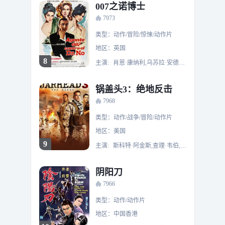
007之诺博士
7973
类型：动作/冒险/惊悚/动作片
地区：英国
8
主演:
肖恩·康纳利,乌苏拉·安德丝,约瑟夫·怀斯曼,杰克·罗德,伯纳德·李
锅盖头3：绝地反击
7968
类型：动作/战争/冒险/动作片
地区：美国
9
主演:
斯科特·阿金斯,查理·韦伯,艾瑞克·瓦德兹,丹特·巴斯克,丹尼斯·海斯伯特,萨沙·杰克逊,斯蒂芬·霍根,罗梅罗·米勒
阴阳刀
7966
类型：动作/动作片
地区：中国香港