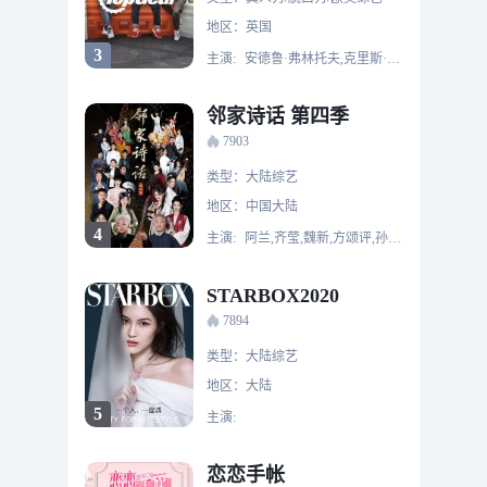
地区：英国
3
主演:
安德鲁·弗林托夫,克里斯·哈里斯,帕迪·麦吉尼斯
邻家诗话 第四季
7903
类型：大陆综艺
地区：中国大陆
4
主演:
阿兰,齐莹,魏新,方颂评,孙灿,夏茜,徐硕,张钦顺,张超,叶俊灵,陈凯,河伯,白翔,郑旭航,李拙文,王立波,丁煜圆,朱文宇,刘丰,潘潘,王豪一
STARBOX2020
7894
类型：大陆综艺
地区：大陆
5
主演:
恋恋手帐