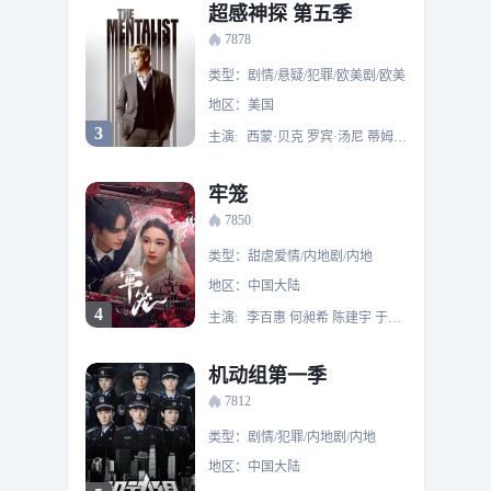
超感神探 第五季
7878
类型：剧情/悬疑/犯罪/欧美剧/欧美
地区：美国
3
主演:
西蒙·贝克 罗宾·汤尼 蒂姆·康 欧文·约曼 阿曼达·莱赫提
牢笼
7850
类型：甜虐爱情/内地剧/内地
地区：中国大陆
4
主演:
李百惠 何昶希 陈建宇 于昕仡
机动组第一季
7812
类型：剧情/犯罪/内地剧/内地
地区：中国大陆