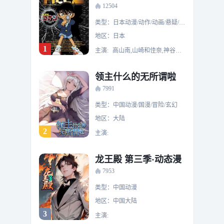
12504
类型：日本动漫/动作/动画/悬疑/惊悚/犯罪
地区：日本
1
主演:
高山南,山崎和佳奈,神谷明,小山力也,林原惠美,山口胜平,田中秀幸,岛本须美,绪方贤一,堀川亮,松井菜樱子,宫村优子,岩居由希子,大谷育江,高木涉,高岛雅罗,堀之纪,立木文彦,小山茉美,三石琴乃,置鲇龙太郎,日高法子,池田秀一,古谷彻
领主什么的无所谓啦
7991
类型：中国动漫/国漫/冒险/玄幻
地区：大陆
2
主演:
龙王殿 第三季·动态漫
7953
类型：中国动漫
地区：中国大陆
3
主演: