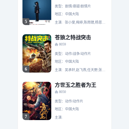
类型：剧情/悬疑/剧情片
地区：中国大陆
5
主演:
张小斐,梅婷,陈雨锶,杨恩又,黄轩,李庚希,张子贤,李晓川,陈创,艾丽娅,李九霄,谢可寅,雷淞然,吕严,土豆,詹鑫,刘显达,裴魁山,李海银,章涛,王勉,张祐维,孙越,何广智,滕哲,罗圣灯,王男,李逗逗,李霖霏,沈涛,任思诺
苍狼之特战突击
8059
类型：动作/战争/动作片
地区：中国大陆
6
主演:
吴承轩,赵飞燕,任天野,张晞临,杜玉明
方世玉之胜者为王
8050
类型：动作/动作片
地区：中国大陆
7
主演: