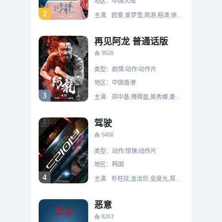
地区：中国大陆
2
主演:
欧豪,曾梦雪,周游,程潇,徐梦洁,肖凯中
再见阿龙 普通话版
9928
类型：剧情/动作/动作片
地区：中国香港
3
主演:
郑中基,傅舜盈,周秀娜,姜皓文
驾驶
9408
类型：动作/惊悚/动作片
地区：韩国
4
主演:
朴柱炫,金汝珍,金度允,郑雄仁
恶意
8263