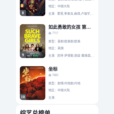
地区：中国大陆
8
主演:
蒙恩,季美含,曲靖,卢端宇,祯祺
如此勇敢的女孩 第二季
7717
类型：喜剧/欧美剧/欧美
地区：英国
9
主演:
凯特·萨德勒,丽兹·戴维森,露易丝·布瑞丽,保罗·巴泽利,弗雷迪·梅勒迪斯
坐标
7683
类型：剧情/内地剧/内地
地区：中国大陆
10
主演:
综艺总榜单