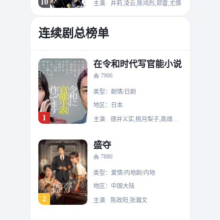
10
主演:
井莉,凌云,陈鸿烈,郑雷,尤情
连续剧总榜单
在令和时代写官能小说
7906
类型：剧情/日剧
地区：日本
1
主演:
德井义实,桃月梨子,髙畑遊,九十九黄助,内藤秀一郎,西野遼,早织,星田英利,八木奈々,遼河はるひ,仓须洸,山本かりん,远藤久美子
盛夺
7880
类型：爱情/内地剧/内地
地区：中国大陆
2
主演:
陈政阳,张瀚文