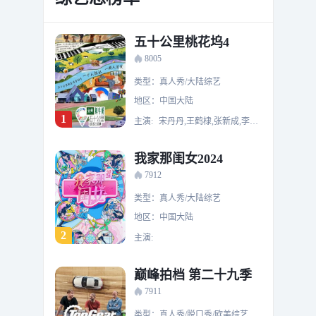
五十公里桃花坞4
8005
类型：真人秀/大陆综艺
地区：中国大陆
1
主演:
宋丹丹,王鹤棣,张新成,李雪琴,徐志胜,汪苏泷,孟子义,吉娜·爱丽丝,王星越,单依纯,王子奇,董璇,沈月
我家那闺女2024
7912
类型：真人秀/大陆综艺
地区：中国大陆
2
主演:
巅峰拍档 第二十九季
7911
类型：真人秀/脱口秀/欧美综艺