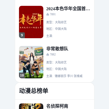
2024本色华年全国首档老兵年味特别节目
7891
类型：大陆综艺
地区：中国大陆
9
主演:
非常敢想队
7882
类型：大陆综艺
地区：中国大陆
10
主演:
锤娜丽莎 李川 张维威
动漫总榜单
名侦探柯南