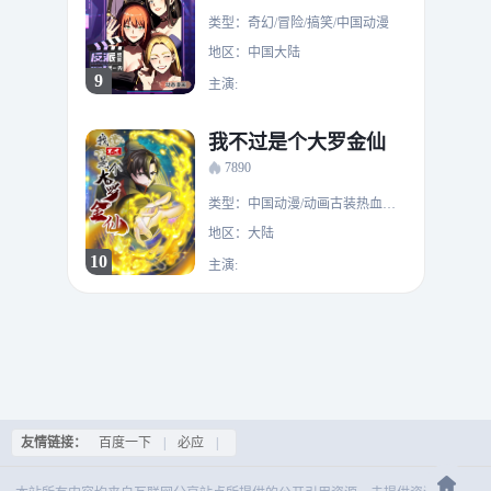
类型：奇幻/冒险/搞笑/中国动漫
地区：中国大陆
9
主演:
我不过是个大罗金仙
7890
类型：中国动漫/动画古装热血动作玄幻
地区：大陆
10
主演:
友情链接：
百度一下
|
必应
|