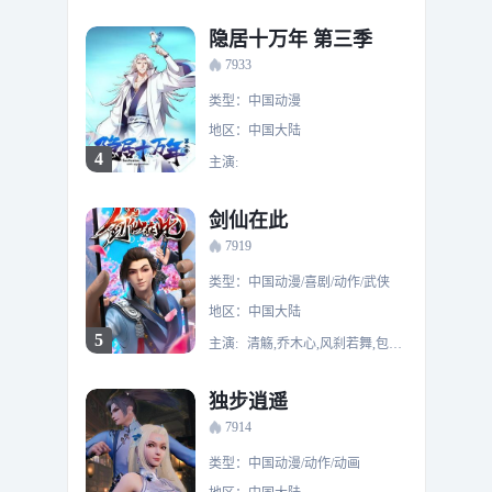
隐居十万年 第三季
7933
类型：中国动漫
地区：中国大陆
4
主演:
剑仙在此
7919
类型：中国动漫/喜剧/动作/武侠
地区：中国大陆
5
主演:
清觞,乔木心,风刹若舞,包子,笪怡倩,小眠,木城,井井,王扶摇,叁叁,小芷兰,橙子,小直,懿涵卷卷
独步逍遥
7914
类型：中国动漫/动作/动画