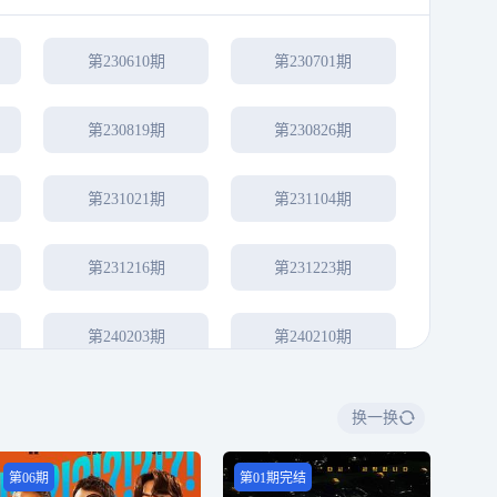
第230610期
第230701期
第230819期
第230826期
第231021期
第231104期
第231216期
第231223期
第240203期
第240210期
第240323期
第240330期
换一换
第240511期
第240518期
第06期
第01期完结