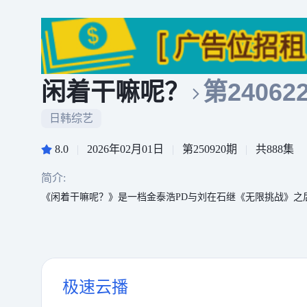
闲着干嘛呢？
第24062
日韩综艺
8.0
|
2026年02月01日
|
第250920期
|
共888集
简介:
《闲着干嘛呢？》是一档金泰浩PD与刘在石继《无限挑战》
极速云播