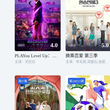
第240525期
第240601期
第240713期
第240720期
第240921期
第240928期
4.0
5.0
6869
6869
PLAYou Level Up：反派的生活世界
换乘恋爱 第三季
第241109期
第241116期
主演：刘在石
主演：李龙真,郑基石,金叡园,金亚荣
第250118期
第250125期
第07集
第240515期
第250308期
第250315期
第250426期
第250503期