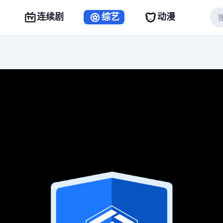
连续剧
综艺
动漫