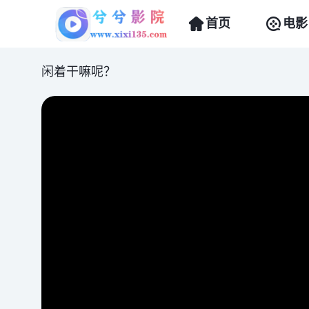
首页
电影
闲着干嘛呢？