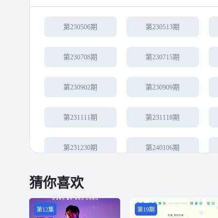
第230506期
第230513期
第230708期
第230715期
第230902期
第230909期
第231111期
第231118期
第231230期
第240106期
第240217期
第240224期
猜你喜欢
第240406期
第240413期
第12集
第19期