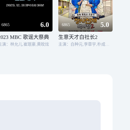
第250719期
第250726期
6.0
5.0
6865
6865
第250906期
第250913期
2023 MBC 歌谣大祭典
生意天才白社长2
第251025期
第251108期
主演：林允儿,崔珉豪,黄旼炫
主演：白种元,李章宇,朴成奎,权俞利,李奎炯,孙英宰
第251227期
第260103期