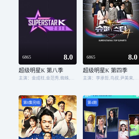
第240525期
第240601期
第240713期
第240720期
第240921期
第240928期
8.0
8.0
6865
6865
超级明星K 第八季
超级明星K 第四季
第241109期
第241116期
主演：金成柱,金范秀,蜘蛛,Ailee,金延宇,勇敢兄弟
主演：李承哲,鸟叔,尹美来,尹健
第250118期
第250125期
第8集完结
第4期
第250308期
第250315期
第250426期
第250503期