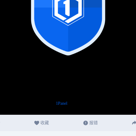
论
收藏
报错