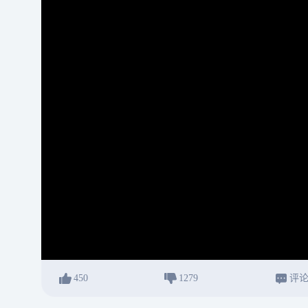
450
1279
评