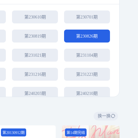
第230610期
第230701期
第230819期
第230826期
第231021期
第231104期
第231216期
第231223期
第240203期
第240210期
第240323期
第240330期
换一换
第240511期
第240518期
第20130912期
第14期完结