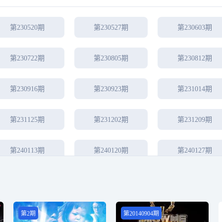
第230520期
第230527期
第230603期
第230722期
第230805期
第230812期
第230916期
第230923期
第231014期
第231125期
第231202期
第231209期
第240113期
第240120期
第240127期
第240302期
第240309期
第240316期
第240420期
第240427期
第240504期
第2期
第20140904期