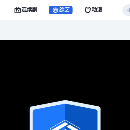
连续剧
综艺
动漫