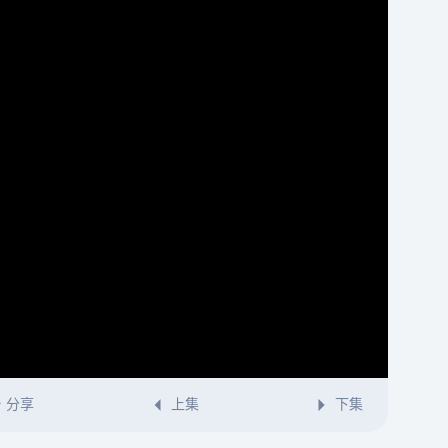
分享
上集
下集