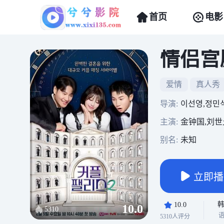
首页
电影
情侣宫
爱情
真人秀
导演:
이선영,정민
主演:
金钟国,刘世
别名:
未知
立即播
10.0
10.0
5310
5310人评分