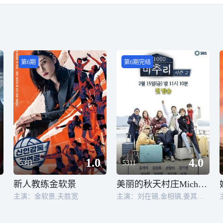
第6期
第6期完结
1.0
4.0
5311
5311
新人教练金软景
美丽的秋天村庄Michuli 第二季
主演：金软景,夫胜宽
主演：刘在锡,金相镐,姜其永,孙淡妃,林秀香,宋江,张度妍,梁世亨