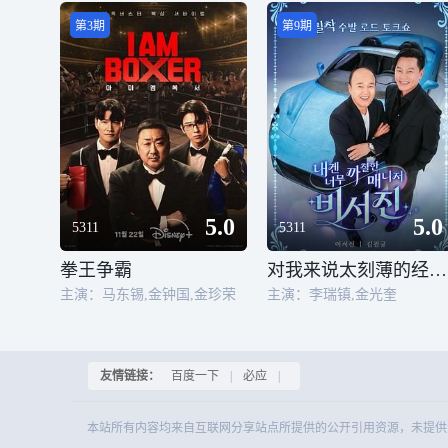
第3期
第9期
5.0
5.0
5311
5311
拳王争霸
对我来说太刻薄的经纪人 秘书镇
主演：马东锡,金钟国,金珍荣
主演：李瑞镇,金光奎
友情链接：
百度一下
|
必应
|
本站所有内容均来自互联网分享站点所提供的公开引用资源，未提供资源上传、存