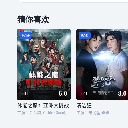
猜你喜欢
第6集
第5期
6.0
8.0
5311
5311
体能之巅3: 亚洲大挑战
清洁狂
主演：金东炫,Yushin Okami,Superbon,Orkhonbayar Bayarsaikhan,Recep Kara,Igedz Executioner,Robert Whittaker,曼尼·帕奎奥
主演：朱民奎,斑斑