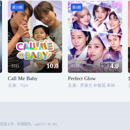
第10期
第4期
10.0
4.0
5311
5311
Call Me Baby
Perfect Glow
主演：Yijin
主演：罗美兰,朴敏英,朱钟赫,车红,郑相揆,波妮
储服务。rgb(217, 40, 40)