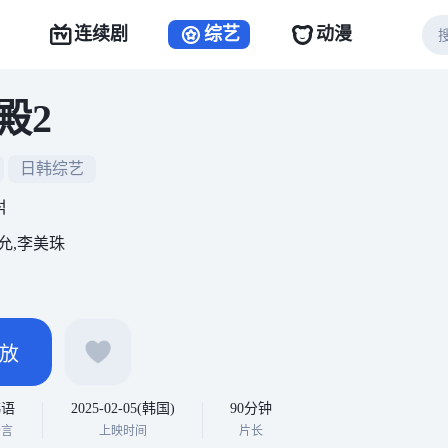
连续剧
综艺
动漫
殿2
日韩综艺
석
允,李美珠
放
韩语
2025-02-05(韩国)
90分钟
语言
上映时间
片长