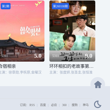
第2期
第260108期
5.0
9.0
5311
5311
合宿相亲
环环相扣的老故事第一季
主演：徐章勋,李枖原,金曜汉
主演：张度妍,张圣圭,张恒准
订阅：
RSS
|
百度
|
必应
|
360
|
搜狗
|
神马