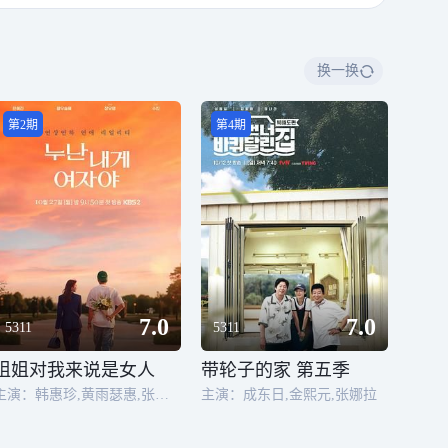
换一换
第2期
第4期
7.0
7.0
5311
5311
姐姐对我来说是女人
带轮子的家 第五季
主演：韩惠珍,黄雨瑟惠,张祐荣,崔秀彬
主演：成东日,金熙元,张娜拉