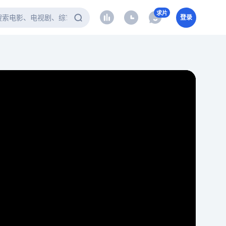
求片
登录