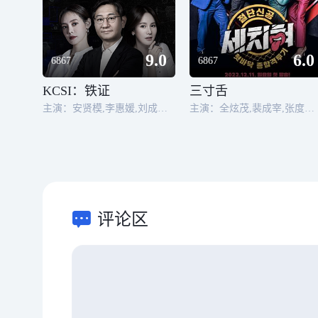
第250614期
第250621期
9.0
6.0
6867
6867
第250802期
第250809期
KCSI：铁证
三寸舌
第250920期
第250927期
主演：安贤模,李惠媛,刘成浩,金福俊,表昌元
主演：全炫茂,裴成宰,张度妍,柳炳宰
第251122期
第251129期
第260110期
第260117期
评论区