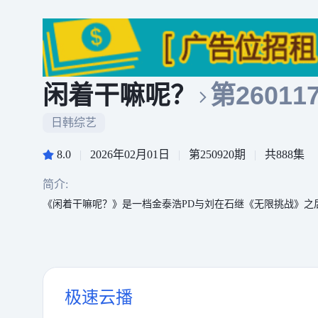
闲着干嘛呢？
第26011
日韩综艺
8.0
|
2026年02月01日
|
第250920期
|
共888集
简介:
《闲着干嘛呢？》是一档金泰浩PD与刘在石继《无限挑战》
极速云播