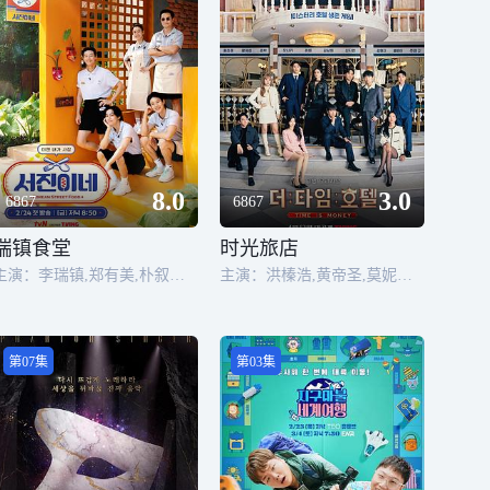
第240629期
第240706期
第240907期
第240914期
第241026期
第241102期
8.0
3.0
6867
6867
瑞镇食堂
时光旅店
第241228期
第250111期
主演：李瑞镇,郑有美,朴叙俊,崔宇植,金泰亨
主演：洪榛浩,黄帝圣,莫妮卡·申
第250222期
第250301期
第07集
第03集
第250412期
第250419期
第250531期
第250607期