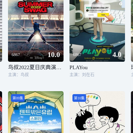
第240608期
第240615期
第240622期
第240817期
第240824期
第240831期
第241005期
第241012期
第241019期
10.0
4.0
6867
6867
鸟叔2022夏日庆典演唱会（韩语版）
PLAYou
第241123期
第241130期
第241221期
主演：鸟叔
主演：刘在石
第250201期
第250208期
第250215期
第09集
第10集
第250322期
第250329期
第250405期
第250510期
第250517期
第250524期