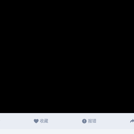
论
收藏
报错