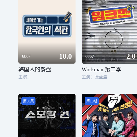
第240525期
第240601期
第240713期
第240720期
第240921期
第240928期
10.0
2.0
6867
6867
韩国人的餐盘
Workman 第二季
第241109期
第241116期
主演：
主演：张圣圭
第250118期
第250125期
第06集
第10期
第250308期
第250315期
第250426期
第250503期