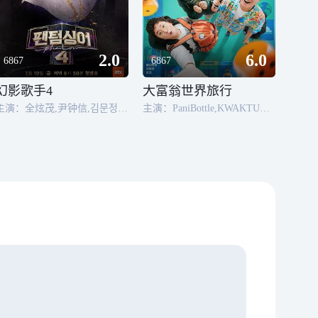
第250719期
第250726期
2.0
6.0
6867
6867
第250906期
第250913期
幻影歌手4
大富翁世界旅行
第251025期
第251108期
主演：全炫茂,尹钟信,김문정,손혜수,曹圭贤
主演：PaniBottle,KWAKTUBE,원지
第251227期
第260103期