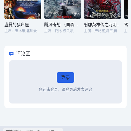
9.0
8.0
9.0
7711
7711
7711
771
盛夏的猎户座
飓风奇劫 （国语版）
射雕英雄传之九阴白骨爪
驾
主演：玉木宏,北川景子,平冈祐太,吹越满,木野雅仁,奥村知史
主演：托比·凯贝尔,玛姬·格蕾斯,瑞恩·柯万腾,拉尔夫·伊内森,梅丽莎·博洛纳
主演：严屹宽,阮巨,黄曦彦,何昶希,更登彭措
评论区
登录
您还未登录，请登录后发表评论