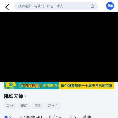
登录
降妖天师
动作
奇幻
武侠
动作片
5.0
|
2025年09月24日
|
片长75min
|
正片
|
共1集