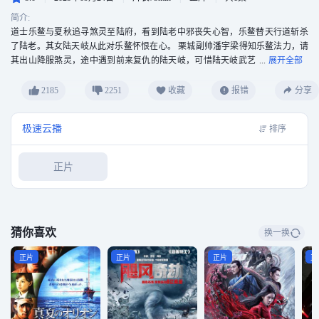
简介:
道士乐鳌与夏秋追寻煞灵至陆府，看到陆老中邪丧失心智，乐鳌替天行道斩杀
了陆老。其女陆天岐从此对乐鳌怀恨在心。 栗城副帅潘宇梁得知乐鳌法力，请
其出山降服煞灵，途中遇到前来复仇的陆天岐，可惜陆天岐武艺
不精，被夏秋制服后便被副帅关押起来。继续赶路的途中乐鳌与夏秋得知，此
次中邪之人正是军队大帅，乐鳌斩除煞灵，大帅亦死，潘宇梁顺势成为统帅。
2185
2251
收藏
报错
分享
但统领栗城打仗的潘帅节节败退。看到栗城日渐荒废、百姓不得安宁，乐鳌心
生愧疚。 煞灵找到失落的潘帅，附身于他，利用陆天岐的仇恨，让陆天岐诱骗
极速云播
排序
出乐鳌的夜行医手札。陆天岐在诱骗乐鳌的过程中发现乐鳌内心的善良，乐鳌
也逐渐顿悟手札的奥义，成功进入永夜岛。陆天岐后悔诱骗乐鳌为时已晚，潘
宇梁挟持道观中人逼迫乐鳌交出手札，释放煞灵。 最终，潘宇梁的本体战胜煞
正片
灵，乐鳌夏秋陆天岐三人合力，将煞灵斩死，栗城恢复了安宁。
猜你喜欢
换一换
正片
正片
正片
正