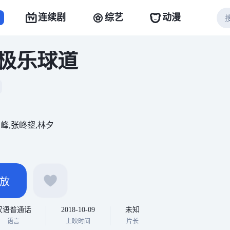
连续剧
综艺
动漫
极乐球道
周峰,张峂鋆,林夕
放
汉语普通话
2018-10-09
未知
语言
上映时间
片长