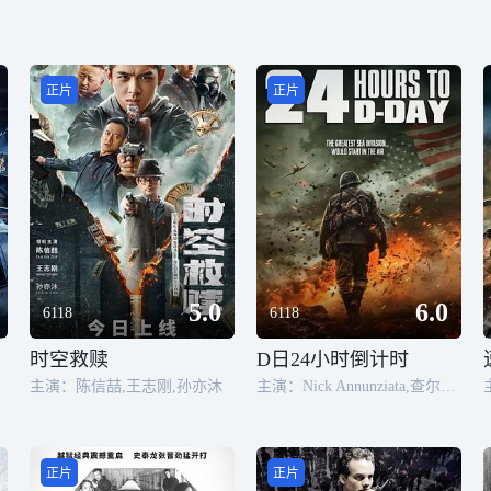
正片
正片
5.0
6.0
6118
6118
时空救赎
D日24小时倒计时
主演：陈信喆,王志刚,孙亦沐
主演：Nick Annunziata,查尔斯·克利夫兰,Eric Roberts
正片
正片