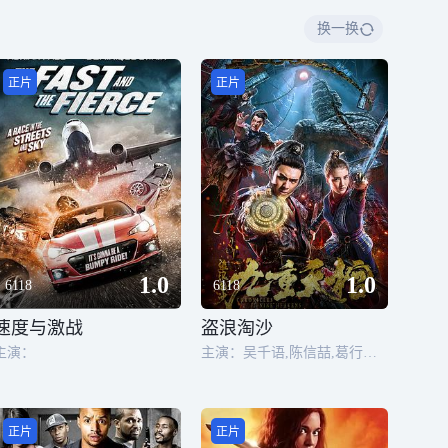
换一换
正片
正片
1.0
1.0
6118
6118
速度与激战
盗浪淘沙
主演：
主演：吴千语,陈信喆,葛行于,张姝阳,韩银龙
正片
正片