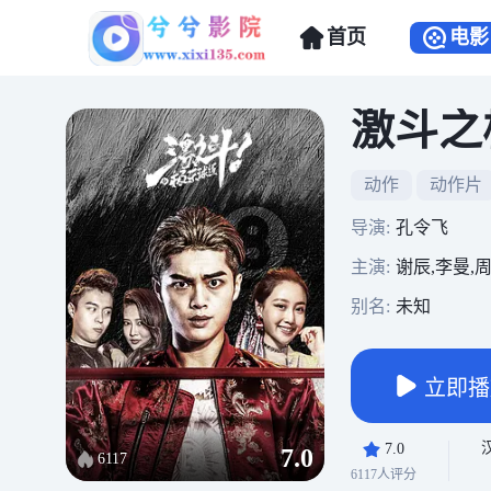
首页
电影
激斗之
动作
动作片
导演:
孔令飞
主演:
谢辰,李曼,
别名:
未知
立即播
7.0
7.0
6117
6117人评分