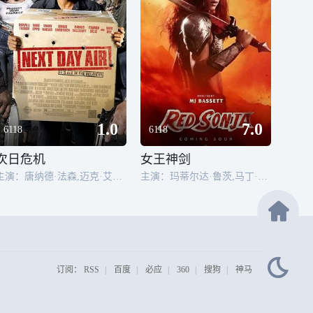
1.0
7.0
6118
6118
次日危机
女王神剑
主演：唐纳德·法森,迈克·艾普斯,伍德·哈里斯,欧玛瑞·哈德威克,埃米里奥·瑞弗拉,达里乌斯·麦克拉里,CiscoReyes,YasminDeliz,洛博·塞巴斯蒂安,MalikBarnhardt,茅斯·达夫,黛比·艾伦,劳伦·伦敦,JoD.Jonz,ShawnMichaelHoward,隆巴多·博伊尔,Cassidy
主演：玛蒂尔达·鲁茨,马丁·福特,罗伯特·席安,沃利斯·戴,迈克尔·比斯平,菲利普·文切斯特,特雷沃·伊芙,卢克·帕斯夸尼洛,罗娜·迈特拉,卡特琳娜·杜尔登,Robert Rhodes,维罗尼卡·费瑞尔,凯特·尼科尔斯,奥利弗·特雷韦纳,埃莉扎·德苏扎,蕾妮·威利特,玛纳尔·埃尔-费图里,马克斯·克劳斯,内森·库珀,特雷弗·范乌登,王可欣,Danica Davis
订阅：
RSS
|
百度
|
必应
|
360
|
搜狗
|
神马