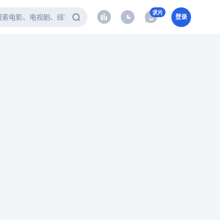
求片
登录