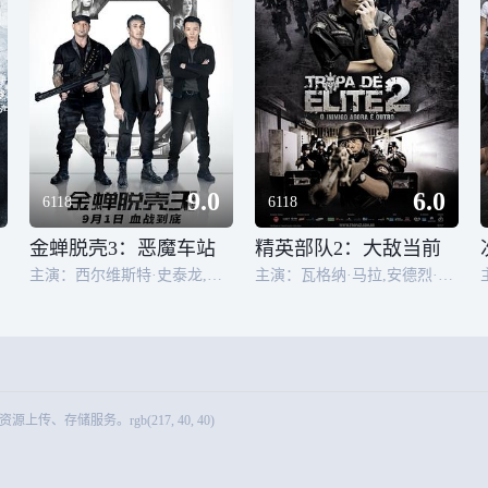
9.0
6.0
6118
6118
金蝉脱壳3：恶魔车站
精英部队2：大敌当前
青
主演：西尔维斯特·史泰龙,戴夫·巴蒂斯塔,50分,戴文·萨瓦,岑勇康
主演：瓦格纳·马拉,安德烈·拉米罗,米尔黑·考塔兹,伊兰迪尔·桑托斯,玛利亚·瑞贝罗,塞乌·乔奇
储服务。rgb(217, 40, 40)