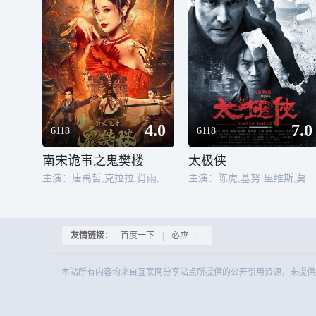
4.0
7.0
6118
6118
南宋诡事之鬼樊楼
太极侠
主演：唐禹哲,克拉拉,肖雨,骆达华,张春仲,由立平
主演：陈虎,基努·里维斯,莫文蔚,于海,叶
友情链接：
百度一下
|
必应
|
本站所有内容均来自互联网分享站点所提供的公开引用资源，未提供资源上传、存