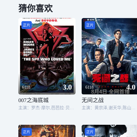
猜你喜欢
正片
正片
3.0
4.0
6118
6118
007之海底城
无间之战
主演：罗杰·摩尔,芭芭拉·贝芝,库尔德·于尔根斯,理查德·基尔,卡罗琳·莫罗
主演：黄宗泽,谢天华,陈山聪,张国强,陈惠敏,陈炜,蔡思贝,胡子彤,刘佩玥,林子善,白只,郭柏妍
正片
正片