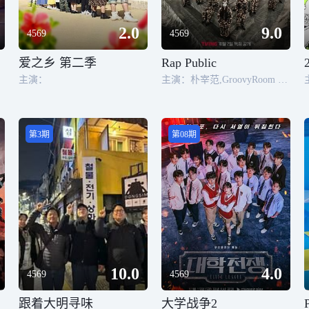
2.0
9.0
4569
4569
爱之乡 第二季
Rap Public
主演：
主演：朴宰范,GroovyRoom 朴圭正 李辉民,kaogaii,gamma,GOLDBUUDA,GONEISBACK,JAEHA,HAON,thekeyisyi,盧潤夏,Daniel Ji
第3期
第08期
10.0
4.0
4569
4569
跟着大明寻味
大学战争2