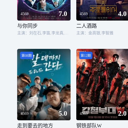
7.0
4.0
4569
4569
与你同步
二人酒路
主演：刘在石,李笛,李龙真,陆星材,权顺荣,刘知珉
主演：金高银,李智雅
第08期
第12期
5.0
2.0
4569
4569
走到要去的地方
钢铁部队W