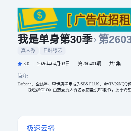
我是单身第30季
第260
真人秀
日韩综艺
3.0
|
2026年04月03日
|
第260401期
|
共1集
简介:
Defconn、全烋星、李伊庚确定成为SBS PLUS、skyTV的N
《我是SOLO》由恋爱真人秀名家南圭洪PD制作，属于希
极速云播