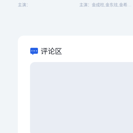
主演：
主演：金成柱,金东炫,金希澈,金智雨,张恩实,崔英才,姜听躾,李炫宣
评论区