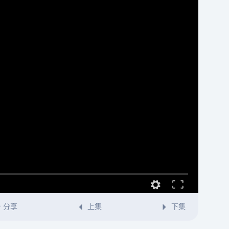
分享
上集
下集