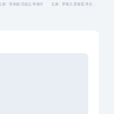
主演：李洙赫,河成云,李海印
主演：罗美兰,郭善英,李主傧,李世荣