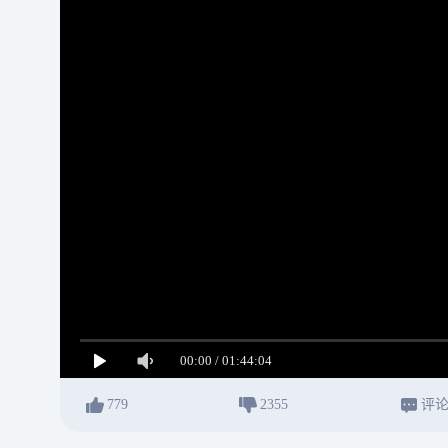
779
2355
评