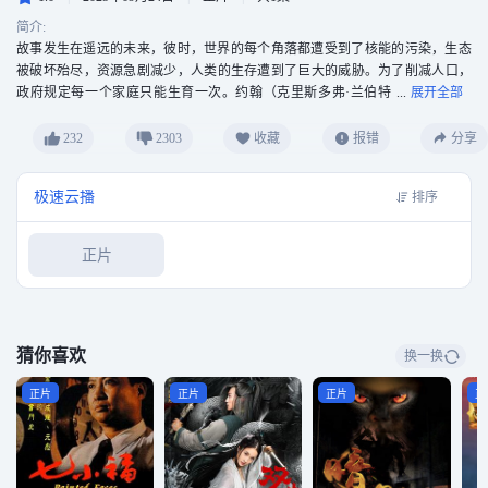
简介:
故事发生在遥远的未来，彼时，世界的每个角落都遭受到了核能的污染，生态
被破坏殆尽，资源急剧减少，人类的生存遭到了巨大的威胁。为了削减人口，
政府规定每一个家庭只能生育一次。约翰（克里斯多弗·兰伯特
Christopher Lambert 饰）曾经是一名特种兵，一场意外令他和妻子凯伦（Loryn
Locklin 饰）失去了他们的孩子，之后，凯伦再次怀孕，为了生下腹中的孩子，
232
2303
收藏
报错
分享
凯伦和约翰踏上了逃亡的旅途。 在边境，约翰被捉拿归案，关进了位于地底的
监狱里，狱警在约翰的身体里植入了名为“ZED-10”的装置，用于监视他的一举
极速云播
排序
一动，甚至是一个想法或一个梦境。一次偶然中，约翰得知了取出装置的方
法，脱离了监视的他决定带着妻子和即将出世的孩子逃离魔窟。
正片
猜你喜欢
换一换
正片
正片
正片
正