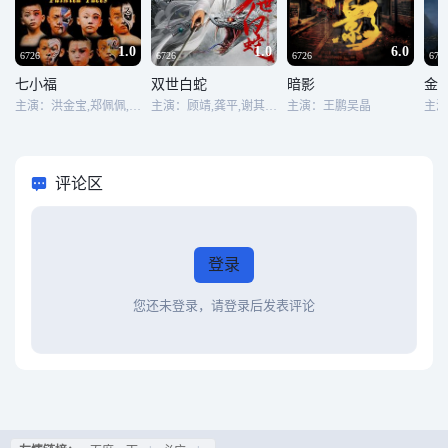
1.0
1.0
6.0
6726
6726
6726
672
七小福
双世白蛇
暗影
金
主演：洪金宝,郑佩佩,林正英,钟锦任,张文龙
主演：顾靖,龚平,谢其均,李帛轩,张春仲
主演：王鹏吴晶
评论区
登录
您还未登录，请登录后发表评论