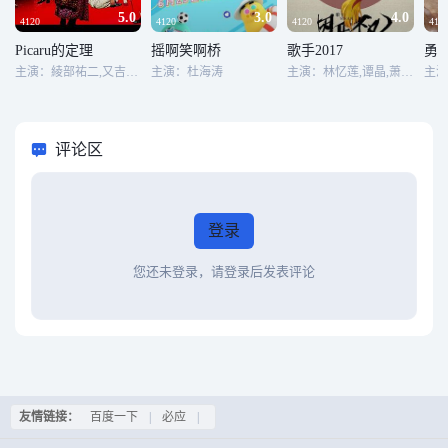
5.0
3.0
4.0
4120
4120
4120
412
Picaru的定理
摇啊笑啊桥
歌手2017
勇
主演：綾部祐二,又吉直樹,渡辺直美,吉村崇,徳井健太,岩井勇気,澤部佑,西森洋一,大林健二,大悟,ノブ,加賀美セイラ,西内まりや
主演：杜海涛
主演：林忆莲,谭晶,萧敬腾,迪玛希·库达依别列根,杜丽莎,光良,袁娅维,赵雷,张杰,林志炫,侧田,李健,张碧晨,彭佳慧,梁博
评论区
登录
您还未登录，请登录后发表评论
友情链接：
百度一下
|
必应
|