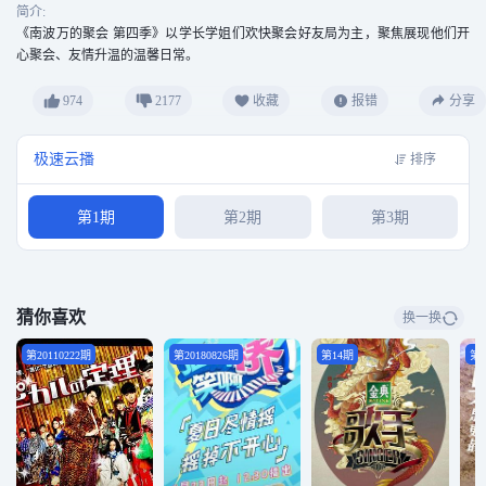
简介:
《南波万的聚会 第四季》以学长学姐们欢快聚会好友局为主，聚焦展现他们开
心聚会、友情升温的温馨日常。
974
2177
收藏
报错
分享
极速云播
排序
第1期
第2期
第3期
猜你喜欢
换一换
第20110222期
第20180826期
第14期
第1