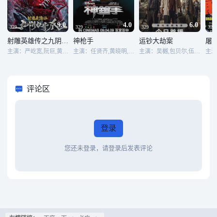
9.0
4.0
6.0
329
329
329
329
射雕英雄传之九阴白骨爪
神枪手
运钞大劫案
屠
主演：严屹宽,阮巨,黄曦彦,何昶希,更登彭措
主演：任贤齐,黄晓明,陈冠希,叶璇,刘浩龙,廖启智,邓健泓,方皓玟,王秀琳,高捷,林保怡,刘国昌
主演：吴樾,包贝尔,伍允龙,元彪,安志杰
评论区
登录
您还未登录，请登录后发表评论