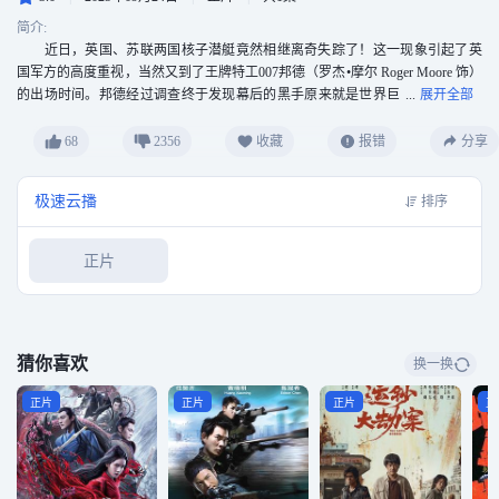
简介:
近日，英国、苏联两国核子潜艇竟然相继离奇失踪了！这一现象引起了英
国军方的高度重视，当然又到了王牌特工007邦德（罗杰•摩尔 Roger Moore 饰）
的出场时间。邦德经过调查终于发现幕后的黑手原来就是世界巨
富航运业大亨史登堡，他为实现自己征服世界的野心，建立了一座海底 城。史
登堡高薪聘请科学家研发出了潜水艇跟踪系统，把把英、苏核子动力潜艇占为
68
2356
收藏
报错
分享
己有，他计划利用核子飞弹将纽约和莫斯科炸毁，实现一次毁灭两个超级强国
的野心。007即将进入海底城阻止这个狂人的疯狂计划。
极速云播
排序
正片
猜你喜欢
换一换
正片
正片
正片
正