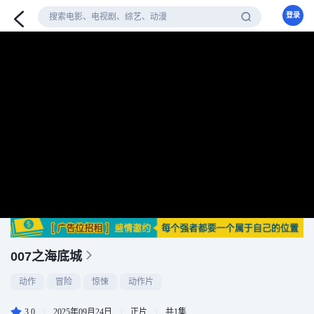
登录
007之海底城
动作
冒险
惊悚
动作片
3.0
|
2025年09月24日
|
正片
|
共1集