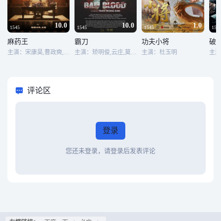
10.0
10.0
1.0
1545
1545
1545
154
麻药王
霸刀
功夫小将
破·
主演：宋康昊,曹政奭,裴斗娜,金素真,金大明,李星民,李姬珍,赵祐镇,尹宰文,宋永彰,金海坤,李仲玉,李熙俊,朴庆惠
主演：矫明俊,云庄,莫文科,梅吉薇,阮国长
主演：杜玉明
评论区
登录
您还未登录，请登录后发表评论