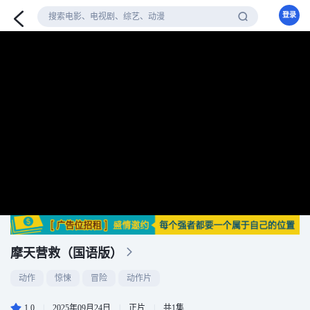
登录
摩天营救（国语版）
动作
惊悚
冒险
动作片
1.0
|
2025年09月24日
|
正片
|
共1集