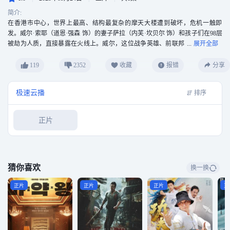
简介:
在香港市中心，世界上最高、结构最复杂的摩天大楼遭到破坏，危机一触即
发。威尔·索耶（道恩·强森 饰）的妻子萨拉（内芙·坎贝尔 饰）和孩子们在98层
被劫为人质，直接暴露在火线上。威尔，这位战争英雄、前联邦
调查局救援队员，作为大楼的安保顾问，却被诬陷纵火和谋杀。他必须奋力营
救家人，为自己洗脱罪名，关乎生死存亡的高空任务就此展开。
119
2352
收藏
报错
分享
极速云播
排序
正片
猜你喜欢
换一换
正片
正片
正片
正