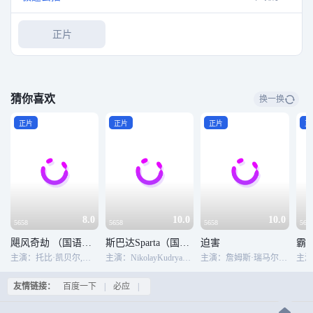
正片
猜你喜欢
换一换
正片
正片
正片
正
8.0
10.0
10.0
5658
5658
5658
565
飓风奇劫 （国语版）
斯巴达Sparta（国语版）
迫害
霸
主演：托比·凯贝尔,玛姬·格蕾斯,瑞恩·柯万腾,拉尔夫·伊内森,梅丽莎·博洛纳
主演：NikolayKudryashov,丹尼斯·尼基弗洛夫,弗拉基米尔·叶皮凡采夫,马克西姆·科诺瓦洛夫,扬·察普尼克,AndreiSemenov
主演：詹姆斯·瑞马尔,迪恩·斯托克维尔,劳尔·特鲁希洛,布鲁斯·戴维森,弗雷德·多尔顿·汤普森,大卫·豪斯
友情链接：
百度一下
|
必应
|