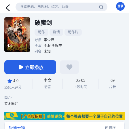
登录
破魔剑
动作
剧情
动作片
导演:
李少坤
4.0
主演:
李浪,李婉宁
别名:
未知
立即播放
中文
05-05
69
4.0
语言
上映时间
片长
5510人评分
简介:
暂无简介
极速云播
排序