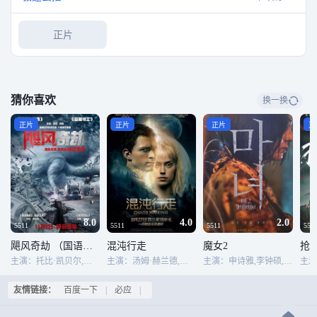
正片
猜你喜欢
换一换
正片
正片
正片
正
8.0
4.0
2.0
5511
5511
5511
551
飓风奇劫 （国语版）
混沌行走
魔女2
抢
主演：托比·凯贝尔,玛姬·格蕾斯,瑞恩·柯万腾,拉尔夫·伊内森,梅丽莎·博洛纳
主演：汤姆·赫兰德,黛西·雷德利,德米安·比齐尔,大卫·奥伊罗,科特·萨特,辛西娅·艾莉佛,贝瑟妮·安妮·林德,麦斯·米科尔森,尼克·乔纳斯,雷·迈克金农,文森特·莱克莱尔,布兰·克洛卡雷尔,蒂龙·本斯金,弗兰克·方丹,帕特里克·加洛,玛丽莲·迪恩-罗比齐,朱利安·瑞钦斯,迈克尔·戴森,马克斯韦尔·麦卡比-洛克斯,迈克尔·亚穆什,布莱恩·亚历山大,奥妮克·阿德莉,克劳迪娅·贝索,奥斯卡·贾恩那达,塔拉·尼科迪莫,哈里森·奥斯特菲尔德
主演：申诗雅,李钟硕,赵敏修,金多美,朴恩斌,徐恩秀,晋久,成侑彬
友情链接：
百度一下
|
必应
|