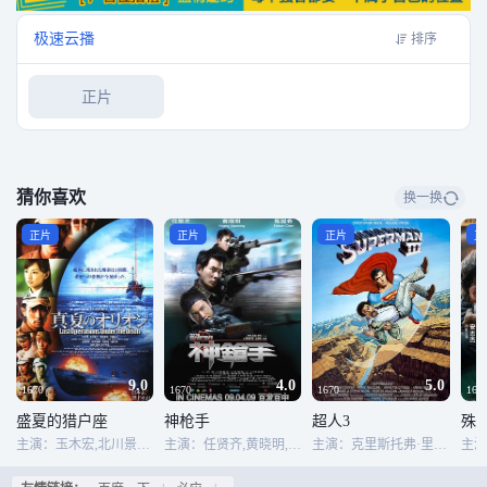
的“戚家军”。
极速云播
排序
正片
猜你喜欢
换一换
正片
正片
正片
正
9.0
4.0
5.0
1670
1670
1670
167
盛夏的猎户座
神枪手
超人3
殊
主演：玉木宏,北川景子,平冈祐太,吹越满,木野雅仁,奥村知史
主演：任贤齐,黄晓明,陈冠希,叶璇,刘浩龙,廖启智,邓健泓,方皓玟,王秀琳,高捷,林保怡,刘国昌
主演：克里斯托弗·里夫,理查德·普赖尔,杰基·库珀,马克·麦克卢尔,安妮特·奥图