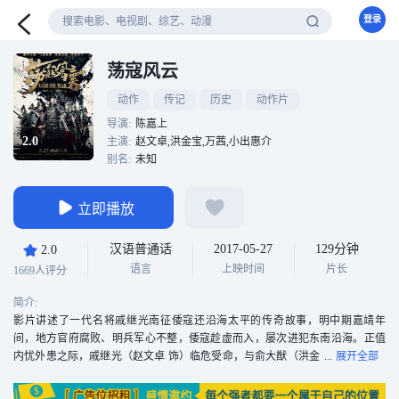
登录
荡寇风云
动作
传记
历史
动作片
导演:
陈嘉上
2.0
主演:
赵文卓,洪金宝,万茜,小出惠介
别名:
未知
立即播放
汉语普通话
2017-05-27
129分钟
2.0
语言
上映时间
片长
1669人评分
简介:
影片讲述了一代名将戚继光南征倭寇还沿海太平的传奇故事，明中期嘉靖年
间，地方官府腐败、明兵军心不整，倭寇趁虚而入，屡次进犯东南沿海。正值
内忧外患之际，戚继光（赵文卓 饰）临危受命，与俞大猷（洪金
宝 饰）自行招募三千义乌村民，在短短数日之内，以严明军纪、非常手段操练
新兵，以先进武器 、精绝阵法武装部队，成为史上首支“特种部队”、闻名中外