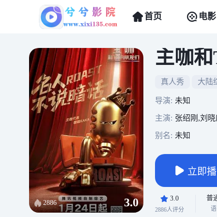
首页
电影
主咖和
真人秀
大陆
导演:
未知
主演:
张绍刚,刘晓
别名:
未知
立即播
普
3.0
3.0
2886
语
2886人评分