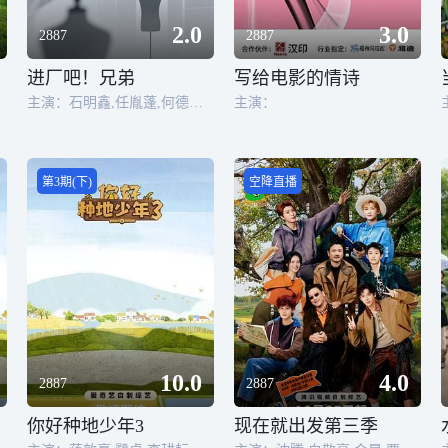
2.0
3.0
2887
2887
进厂吧！兄弟
写给电影的情诗
主演：石明鑫,任胤蓬,何德瑞,王子浩,奇煜,王博文,高远,金璨,李哲霆
主演：
第3期(下)
空降直播
10.0
4.0
2887
2887
你好种地少年3
现在就出发第三季