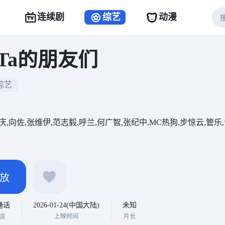
连续剧
综艺
动漫
Ta的朋友们
综艺
庆,向佐,张维伊,范志毅,呼兰,何广智,张纪中,MC热狗,步惊云,管乐
放
通话
2026-01-24(中国大陆)
未知
言
上映时间
片长