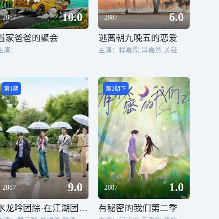
10.0
6.0
2887
2887
当家爸爸的聚会
逃离朝九晚五的恋爱
主演：
主演：程嘉鼎,冯嘉然,关钲翰,李理,李萌,李治,秦雅菲,司文楷,张潇文
第1期
第2期下
9.0
1.0
2887
2887
水龙吟团综·在江湖团建的日子
有秘密的我们第二季