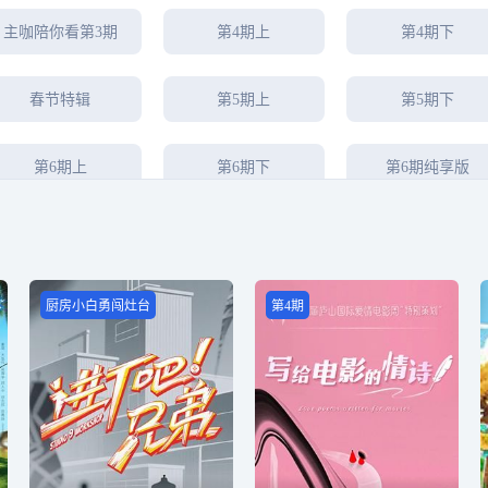
主咖陪你看第3期
第4期上
第4期下
春节特辑
第5期上
第5期下
第6期上
第6期下
第6期纯享版
第7期上
第7期下
第7期纯享版
第8期纯享
主咖第8期
主咖陪你看第8期
厨房小白勇闯灶台
第4期
陪看特辑
主咖陪你看第9期