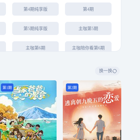
第4期纯享版
第4期
第5期纯享版
主咖第5期
主咖第6期
主咖陪你看第6期
主咖第7期
主咖陪你看第7期
换一换
第9期上
第9期下
第1期
第2期