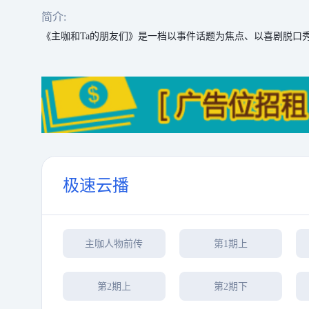
简介:
《主咖和Ta的朋友们》是一档以事件话题为焦点、以喜剧脱口
极速云播
主咖人物前传
第1期上
第2期上
第2期下