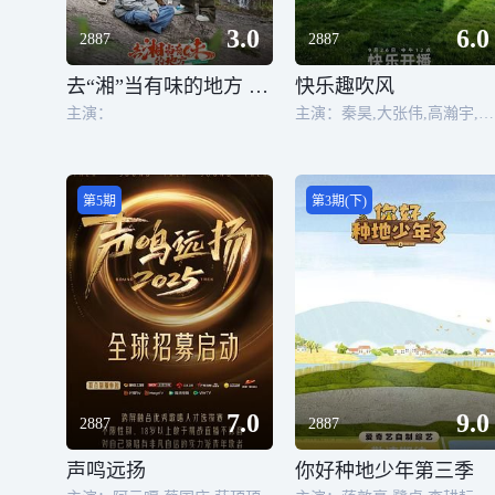
3.0
6.0
2887
2887
去“湘”当有味的地方 第三季
快乐趣吹风
主演：
主演：秦昊,大张伟,高瀚宇,颜人中,徐志胜,田嘉瑞
第5期
第3期(下)
7.0
9.0
2887
2887
声鸣远扬
你好种地少年第三季