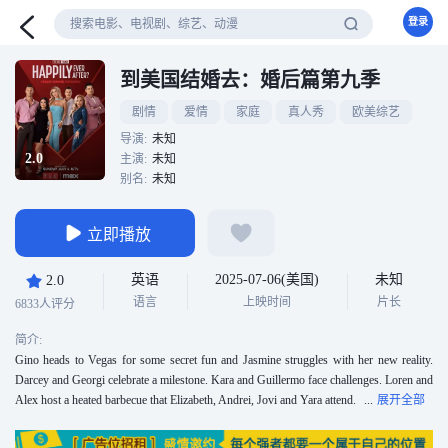
登录
到美国结婚去：婚后篇第九季
剧情
爱情
家庭
真人秀
欧美综艺
导演:
未知
2.0
主演:
未知
别名:
未知
立即播放
英语
2025-07-06(美国)
未知
2.0
语言
上映时间
片长
6833人评分
简介:
Gino heads to Vegas for some secret fun and Jasmine struggles with her new reality.
Darcey and Georgi celebrate a milestone. Kara and Guillermo face challenges. Loren and
Alex host a heated barbecue that Elizabeth, Andrei, Jovi and Yara attend.