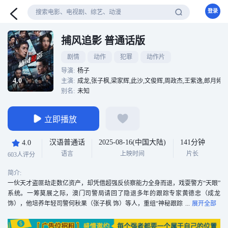
登录
捕风追影 普通话版
剧情
动作
犯罪
动作片
导演:
杨子
4.0
主演:
成龙,张子枫,梁家辉,此沙,文俊辉,周政杰,王紫逸,郎月婷,
别名:
未知
立即播放
汉语普通话
2025-08-16(中国大陆)
141分钟
4.0
语言
上映时间
片长
603人评分
简介:
一伙天才盗匪劫走数亿资产，却凭借超强反侦察能力全身而退，戏耍警方“天眼”
系统。一筹莫展之际，澳门司警局请回了隐退多年的跟踪专家黄德忠（成龙
饰），他培养年轻司警何秋果（张子枫 饰）等人，重组“神秘跟踪
队”，最终锁定了盗匪团的幕后狼王傅隆生（梁家辉 饰）。当警方布下天罗地网
之时，盗匪团也设下局中局，斗智斗勇斗心眼，一场高端猫鼠局拉开帷幕......