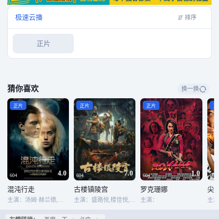
极速云播
排序
正片
猜你喜欢
换一换
正片
正片
正片
正
4.0
7.0
1.0
604
604
604
604
混沌行走
古楼镇陵宫
罗克珊娜
尖
主演：汤姆·赫兰德,黛西·雷德利,德米安·比齐尔,大卫·奥伊罗,科特·萨特,辛西娅·艾莉佛,贝瑟妮·安妮·林德,麦斯·米科尔森,尼克·乔纳斯,雷·迈克金农,文森特·莱克莱尔,布兰·克洛卡雷尔,蒂龙·本斯金,弗兰克·方丹,帕特里克·加洛,玛丽莲·迪恩-罗比齐,朱利安·瑞钦斯,迈克尔·戴森,马克斯韦尔·麦卡比-洛克斯,迈克尔·亚穆什,布莱恩·亚历山大,奥妮克·阿德莉,克劳迪娅·贝索,奥斯卡·贾恩那达,塔拉·尼科迪莫,哈里森·奥斯特菲尔德
主演：盛路悦,楼佳悦,白浩晨,时大髦
主演：