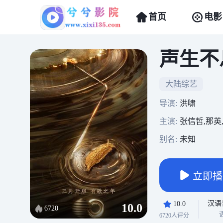
首页
电影
声生不
大陆综艺
导演:
洪啸
主演:
张信哲,那英
别名:
未知
立即播
汉语
10.0
10.0
6720
6720人评分