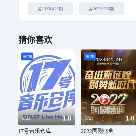
第20230429期
第20230506期
猜你喜欢
第9期
第1期
1.0
1.0
6721
6721
17号音乐仓库
2022国剧盛典