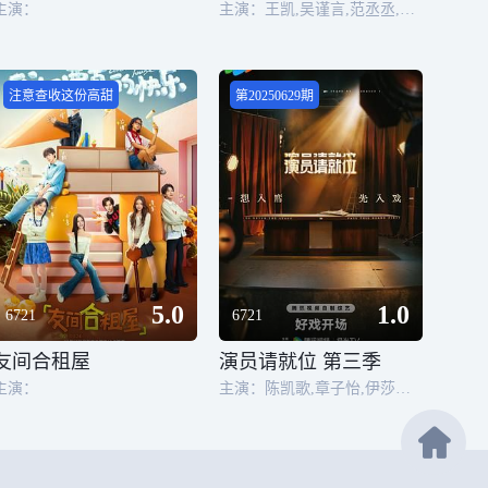
主演：
主演：王凯,吴谨言,范丞丞,魏大勋,胡先煦,白宇,林允,张新成,范宇泽,段美洋,宋铭睿,何杜娟,蒋梦婕,周雨彤,孟佳
注意查收这份高甜
第20250629期
5.0
1.0
6721
6721
友间合租屋
演员请就位 第三季
主演：
主演：陈凯歌,章子怡,伊莎贝尔·于佩尔,吴镇宇,王志飞,王丽云,惠英红,杨晓培,刘梓晨,杨子,蒋依依,徐开骋,姚笛,张嘉元,金巧巧,佟晨洁,卜冠今,嵇嘉禾,戴向宇,刘家祎,许佳琪,李茂,廖慧佳,白凯南,吕星辰,曹斐然,方力申,高梓淇,黄灿灿,贺美琦,黄子琪,刘美含,刘品言,刘胤君,李奕臻,林子濠,马启越,孙丞潇,苏晓彤,宋伊人,唐禹哲,王佳怡,吴施乐,王佑硕,熊乃瑾,杨雨潼,张百乔,张亮,钟丽丽,赵秦,张婉莹,陈腾跃,赵蕴卓,代高政