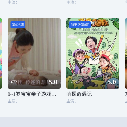
主演：
主演：
第025期
加更版第8期
5.0
5.0
6721
6721
0~1岁宝宝亲子游戏合辑
萌探奇遇记
陈芊芊
主演：
主演：