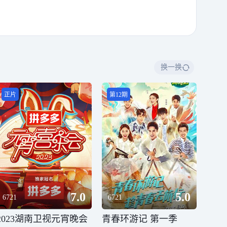
换一换
正片
第12期
7.0
5.0
6721
6721
2023湖南卫视元宵晚会
青春环游记 第一季