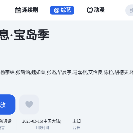
连续剧
综艺
动漫
息·宝岛季
,杨宗纬,张韶涵,魏如萱,张杰,华晨宇,马嘉祺,艾怡良,陈粒,胡德夫
放
普通话
2023-03-16(中国大陆)
未知
语言
上映时间
片长