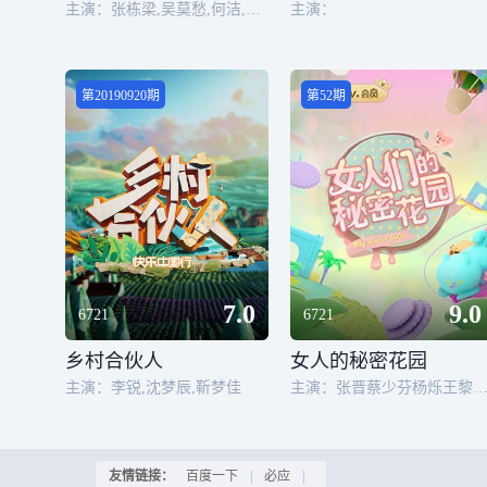
主演：张栋梁,吴莫愁,何洁,胡宇桐,王啸坤,李玖哲,水木年华,阿杜,郑钧,徐怀钰,苏醒,梁博,汪苏泷,杨丞琳,胡彦斌,张碧晨
主演：
第20190920期
第52期
7.0
9.0
6721
6721
乡村合伙人
女人的秘密花园
主演：李锐,沈梦辰,靳梦佳
主演：张晋蔡少芬杨烁王黎雯张伦硕钟丽缇袁成杰
友情链接：
百度一下
|
必应
|