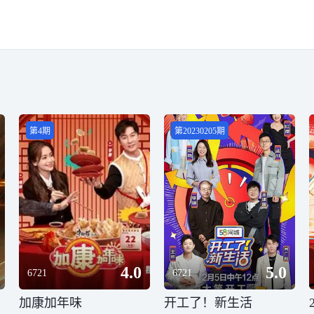
第4期
第20230205期
4.0
5.0
6721
6721
加康加年味
开工了！新生活