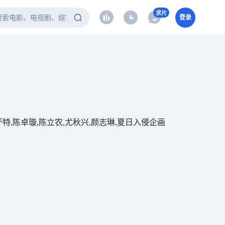
求片
登录
,坏特,陈卓璇,陈立农,尤秋兴,颜志琳,夏日入侵企画