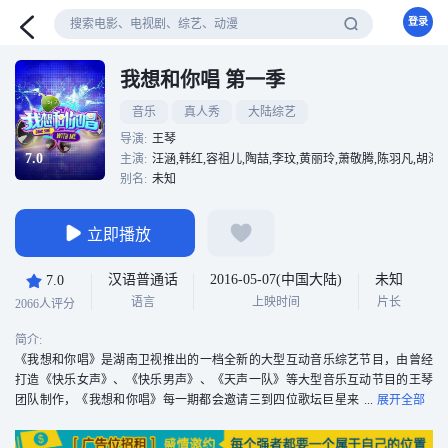
登录
我想和你唱 第一季
音乐
真人秀
大陆综艺
导演:
王琴
7.0
主演:
汪涵,韩红,容祖儿,陶喆,李玟,黄丽玲,萧敬腾,陈羽凡,胡海
别名:
未知
立即播放
汉语普通话
2016-05-07(中国大陆)
未知
7.0
语言
上映时间
片长
2066人评分
简介:
《我想和你唱》是湖南卫视推出的一档全新的大型互动音乐综艺节目，由曾经
打造《快乐女声》、《快乐男声》、《天声一队》等大型音乐互动节目的王琴
团队制作，《我想和你唱》每一期都会邀请三到四位歌坛巨星来
跟素人合唱，素人可通过芒果TVAPP、唱吧APP参加合唱，获赞数最高的素人
将有机会来到现场参与录制，和明星合唱。[1]