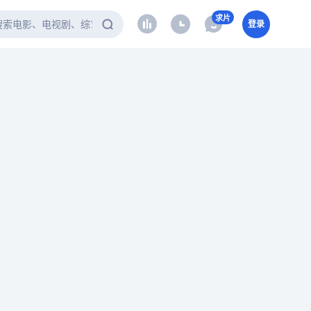
求片
登录