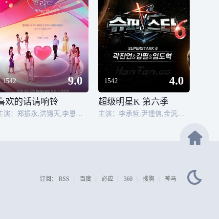
9.0
4.0
1542
1542
喜欢的话请响铃
超级明星K 第六季
主演：郑振永,洪锡天,李恩智,金智雨
主演：李承哲,尹锺信,金汎秀,白智荣
订阅：
RSS
|
百度
|
必应
|
360
|
搜狗
|
神马