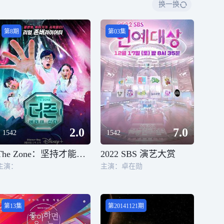
换一换
第8期
第03集
2.0
7.0
1542
1542
The Zone：坚持才能活下去
2022 SBS 演艺大赏
主演：
主演：卓在勋
第13集
第20141121期