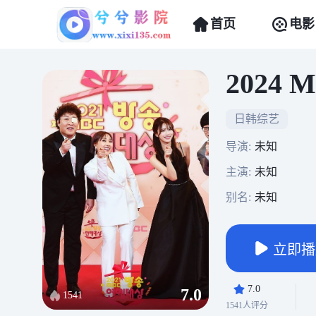
首页
电影
2024
日韩综艺
导演:
未知
主演:
未知
别名:
未知
立即播
7.0
7.0
1541
1541人评分