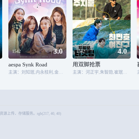
3.0
4.0
1542
1542
aespa Synk Road
用双脚抢票
崔勇俊
主演：刘知珉,内永枝利,金旼炡,宁艺卓
主演：河正宇,朱智勋,崔珉豪,吕珍九
储服务。rgb(217, 40, 40)