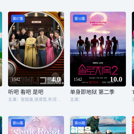
第07集
第10集
4.0
10.0
1542
1542
听吧 看吧 是吧
单身即地狱 第二季
主演：张恒准,徐贤哲,朴河宣,金宝敏,李恩智,文尚勋
主演：
第04集
第08期