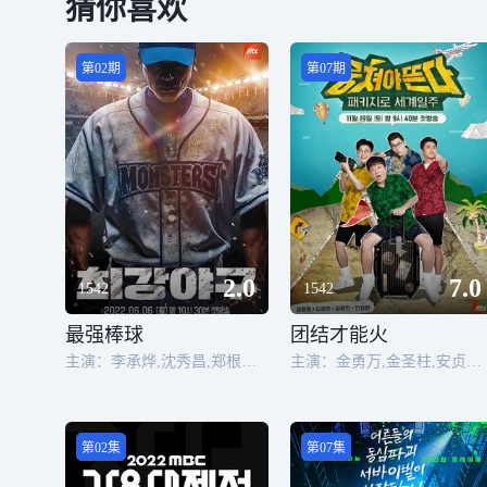
猜你喜欢
第02期
第07期
2.0
7.0
1542
1542
最强棒球
团结才能火
主演：李承烨,沈秀昌,郑根宇,柳熙宽
主演：金勇万,金圣柱,安贞桓,郑亨敦
第02集
第07集