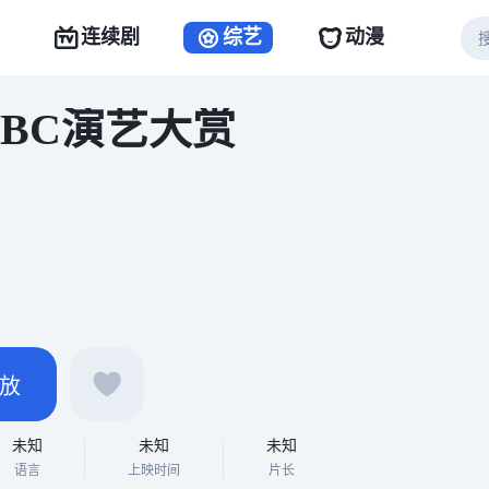
连续剧
综艺
动漫
 MBC演艺大赏
放
未知
未知
未知
语言
上映时间
片长