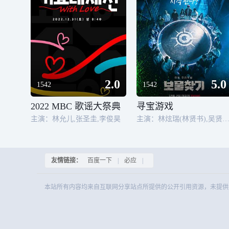
2.0
5.0
1542
1542
2022 MBC 歌谣大祭典
寻宝游戏
主演：林允儿,张圣圭,李俊昊
主演：林炫瑞(林贤书),吴贤旻,张智洙,金刘正国,
友情链接：
百度一下
|
必应
|
本站所有内容均来自互联网分享站点所提供的公开引用资源，未提供资源上传、存