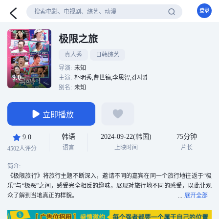
登录
极限之旅
真人秀
日韩综艺
导演:
未知
9.0
主演:
朴明秀,曹世镐,李恩智,강지영
别名:
未知
立即播放
韩语
2024-09-22(韩国)
75分钟
9.0
语言
上映时间
片长
4502人评分
简介:
《极限旅行》将旅行主题不断深入，邀请不同的嘉宾在同一个旅行地往返于“极
乐”与“极恶”之间，感受完全相反的趣味，展现对旅行地不同的感受，以此让观
众了解到当地真正的样貌。