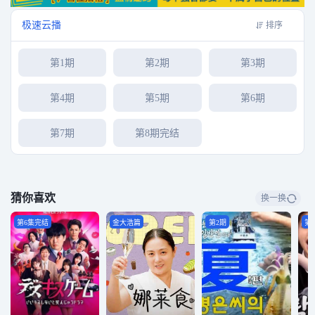
极速云播
排序
第1期
第2期
第3期
第4期
第5期
第6期
第7期
第8期完结
猜你喜欢
换一换
第6集完结
金大浩篇
第2期
第2