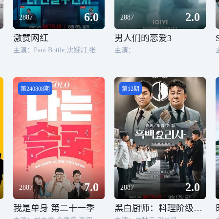
第241002期
第241009期
第241016期
6.0
2.0
2887
2887
激赞网红
男人们的恋爱3
第241120期
第241127期
第241211期
主演：Pani Bottle,沈娥灯,张根硕,진용진,이사배,대도서
主演：
第250122期
第250129期
第250205期
第240808期
第12期
第250312期
第250319期
第250326期
第250430期
第250507期
第250514期
第250618期
第250625期
第250702期
7.0
2.0
2887
2887
第250806期
第250813期
第250820期
我是单身 第二十一季
黑白厨师：料理阶级战争