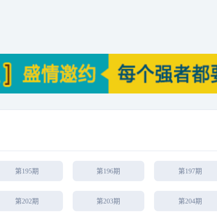
第195期
第196期
第197期
第202期
第203期
第204期