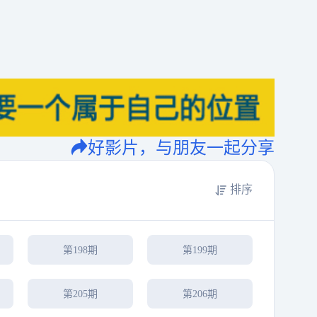
好影片，与朋友一起分享
排序
第198期
第199期
第205期
第206期