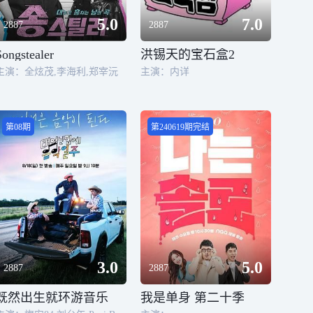
第241023期
第241030期
5.0
7.0
2887
2887
Songstealer
洪锡天的宝石盒2
第241218期
第241225期
主演：全炫茂,李海利,郑宰沅
主演：内详
第250212期
第250219期
第08期
第240619期完结
第250402期
第250409期
第250521期
第250528期
第250709期
第250716期
3.0
5.0
2887
2887
第250827期
第250903期
既然出生就环游音乐
我是单身 第二十季