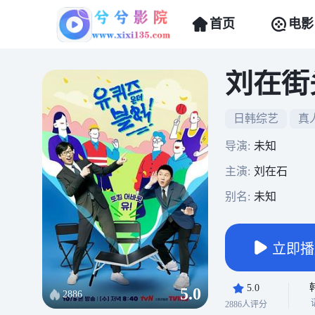
首页
电影
刘在街
日韩综艺
真
导演:
未知
主演:
刘在石
别名:
未知
立即播
5.0
5.0
2886
2886人评分