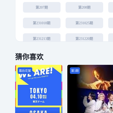
第207期
第208期
第231018期
第231025期
第231213期
第231220期
第240207期
第240214期
猜你喜欢
第240417期
第240424期
幕后花絮
第3期
第240605期
第240612期
第240724期
第240731期